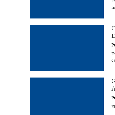
E
f
C
D
P
Es
ca
G
A
P
E