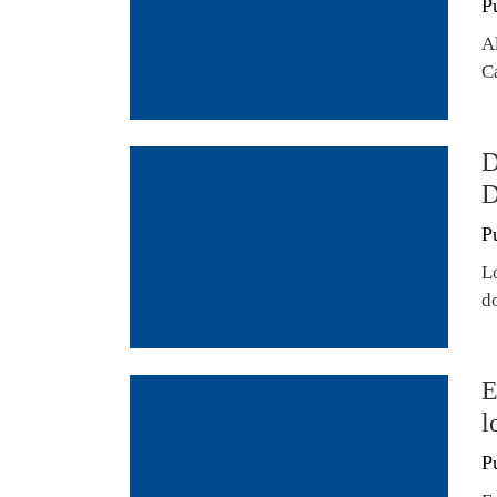
P
A
C
D
D
P
L
d
E
l
P