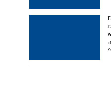
D
r
P
E
W