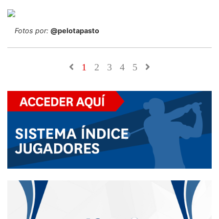
Fotos por:
@pelotapasto
1
2
3
4
5