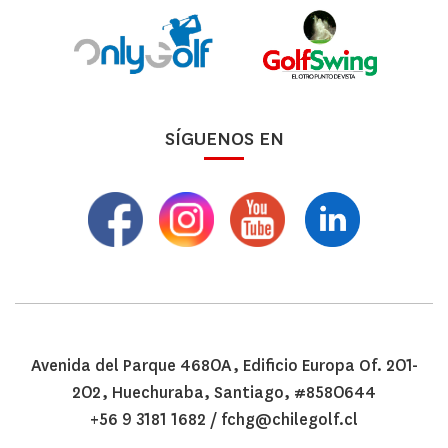
SÍGUENOS EN
Avenida del Parque 4680A, Edificio Europa Of. 201-
202, Huechuraba, Santiago, #8580644
+56 9 3181 1682
/
fchg@chilegolf.cl