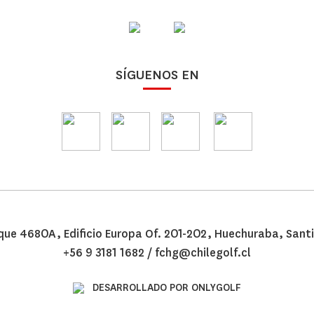
SÍGUENOS EN
rque 4680A, Edificio Europa Of. 201-202, Huechuraba, San
+56 9 3181 1682
/
fchg@chilegolf.cl
DESARROLLADO POR ONLYGOLF