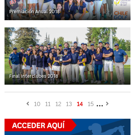
Premiación Anual 2018
Final Interclubes 2018
10
11
12
13
14
15